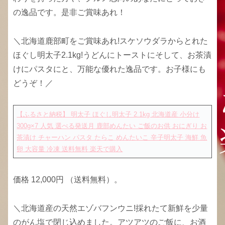
の逸品です。是非ご賞味あれ！
＼北海道鹿部町をご賞味あれ!スケソウダラからとれた
ほぐし明太子2.1kg!うどんにトーストにそして、お茶漬
けにパスタにと、万能な優れた逸品です。お子様にも
どうぞ！／
【ふるさと納税】 明太子 ほぐし明太子 2.1kg 北海道産 小分け
300g×7 人気 選べる発送月 鹿部めんたい ご飯のお供 おにぎり お
茶漬け チャーハン パスタ たらこ めんたいこ 辛子明太子 海鮮 魚
卵 大容量 冷凍 送料無料
楽天で購入
価格 12,000円 （送料無料）。
＼北海道産の天然エゾバフンウニ!採れたて新鮮を少量
のがん塩で閉じ込めました。アツアツのご飯に、お酒