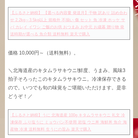
【ふるさと納税】 【選べる内容量 発送月】干物 訳あり 詰め合わ
せ 2.2kg～3.5kg以上 規格外 不揃い 傷 セット 魚 冷凍 ホッケ サ
バ カレイ イワシ ご飯のお供 おつまみ お中元 お歳暮 贈り物 発
送時期が選べる 魚介類 送料無料
楽天で購入
価格 10,000円～（送料無料）。
＼北海道産のキタムラサキウニ!鮮度、うまみ、風味3
拍子そろったこのキタムラサキウニ。冷凍保存できる
ので。いつでも旬の味覚をご堪能いただけます。是非
どうぞ！／
【ふるさと納税】うに 北海道産 100g キタムラサキウニ 礼文 冷
凍保存 ふり塩うに ミョウバン不使用 岩塩 ウニ丼 海鮮丼 魚介 海
産物 冷凍 送料無料 生うにの旨み
楽天で購入