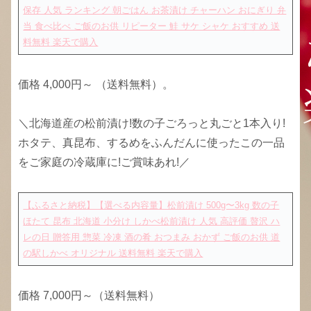
保存 人気 ランキング 朝ごはん お茶漬け チャーハン おにぎり 弁
当 食べ比べ ご飯のお供 リピーター 鮭 サケ シャケ おすすめ 送
料無料
楽天で購入
価格 4,000円～ （送料無料）。
＼北海道産の松前漬け!数の子ごろっと丸ごと1本入り!
ホタテ、真昆布、するめをふんだんに使ったこの一品
をご家庭の冷蔵庫に!ご賞味あれ!／
【ふるさと納税】【選べる内容量】松前漬け 500g〜3kg 数の子
ほたて 昆布 北海道 小分け しかべ松前漬け 人気 高評価 贅沢 ハ
レの日 贈答用 惣菜 冷凍 酒の肴 おつまみ おかず ご飯のお供 道
の駅しかべ オリジナル 送料無料
楽天で購入
価格 7,000円～（送料無料）