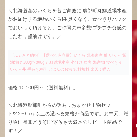
＼北海道産のいくらを各ご家庭に!鹿部町丸鮮道場水産
がお届けする絶品いくら!生臭くなく、食べきりパック
でおいしく頂けると、ご称賛の声多数!プチプチ食感の
こだわり醬油けです。／
【ふるさと納税】【選べる内容量】いくら 北海道産 鮭 いくら 醤
油漬け 200g〜800g 丸鮮道場水産 小分け 魚卵 海産物 食べきり
いくら丼 手巻き寿司 ごはんのお供 送料無料
楽天で購入
価格 10,500円～（送料無料）。
＼北海道鹿部町からの訳ありおまかせ干物セッ
ト!2.2~3.5kg以上の選べる規格外商品です。お中元、贈
り物に是非どうぞ!ご家族も大満足のリピート商品で
す！／