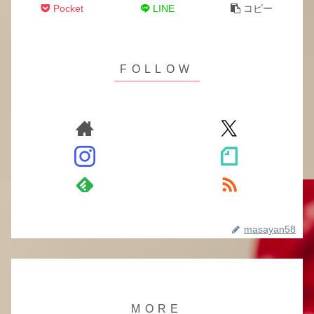
Pocket
LINE
コピー
masayan58