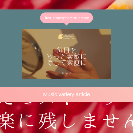
Just atmosphere to create
Music variety article