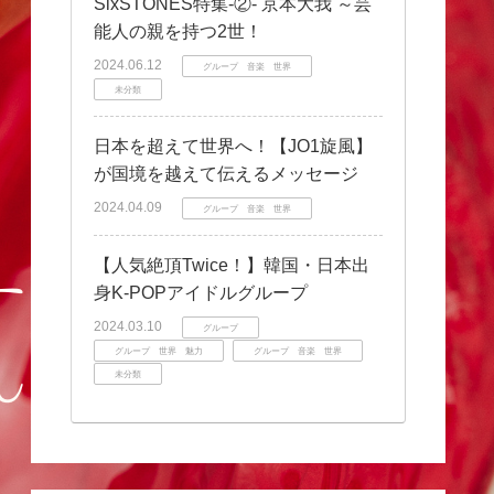
SixSTONES特集‐②‐ 京本大我 ～芸
能人の親を持つ2世！
2024.06.12
グループ 音楽 世界
未分類
日本を超えて世界へ！【JO1旋風】
が国境を越えて伝えるメッセージ
2024.04.09
グループ 音楽 世界
【人気絶頂Twice！】韓国・日本出
身K-POPアイドルグループ
2024.03.10
グループ
グループ 世界 魅力
グループ 音楽 世界
未分類