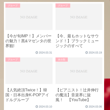
グループ
グループ
【今が旬IMP！】メンバー
【今、最もホットなサウ
の魅力！黒&マゼンタの世
ンド！】ブラックミュー
界観!
ジックのすべて
2024.03.31
2024.03.19
グループ
未分類
【人気絶頂Twice！】韓
【ピアニスト！辻井伸行
国・日本出身K-POPアイ
の魔法】音楽界に旋
ドルグループ
風！ 【YouTube】
2024.03.10
2024.03.06