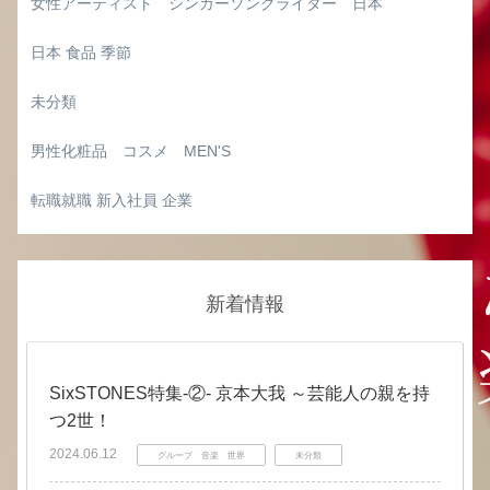
女性アーティスト シンガーソングライター 日本
日本 食品 季節
未分類
男性化粧品 コスメ MEN'S
転職就職 新入社員 企業
新着情報
SixSTONES特集‐②‐ 京本大我 ～芸能人の親を持
つ2世！
2024.06.12
グループ 音楽 世界
未分類