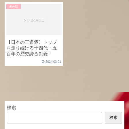
未分類
【日本の王道酒】トップ
を走り続ける十四代・五
百年の歴史誇る剣菱！
2024.03.01
検索
検索