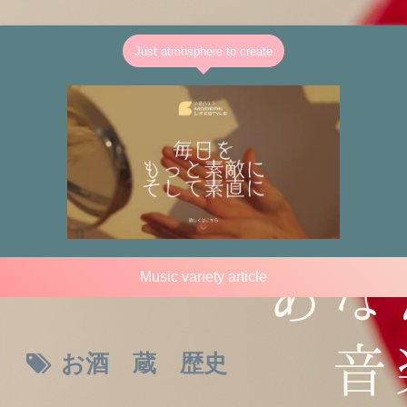
Just atmosphere to create
Music variety article
お酒 蔵 歴史